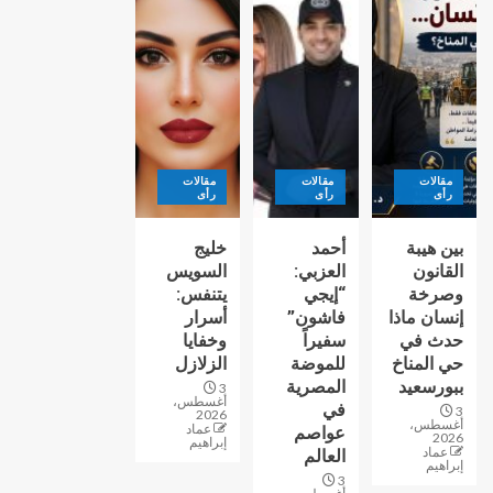
مقالات
مقالات
مقالات
رأى
رأى
رأى
بين هيبة
أحمد
خليج
القانون
العزبي:
السويس
وصرخة
“إيجي
يتنفس:
إنسان ماذا
فاشون”
أسرار
حدث في
سفيراً
وخفايا
حي المناخ
للموضة
الزلازل
ببورسعيد
المصرية
3
أغسطس،
في
3
2026
أغسطس،
عماد
عواصم
2026
إبراهيم
عماد
العالم
إبراهيم
3