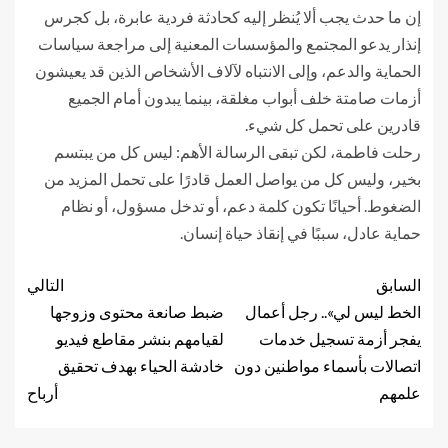
إن ما حدث يجب ألا يُنظر إليه كحادثة فردية عابرة، بل كجرس
إنذار يدعو المجتمع والمؤسسات المعنية إلى مراجعة سياسات
الحماية والدعم، وإلى الانتباه لآلاف الأشخاص الذين قد يعيشون
أزمات صامتة خلف أبواب مغلقة، بينما يبدون أمام الجميع
قادرين على تحمل كل شيء.
رحلت فاطمة، لكن تبقى الرسالة الأهم: ليس كل من يبتسم
بخير، وليس كل من يواصل العمل قادرًا على تحمل المزيد من
الضغوط. أحيانًا تكون كلمة دعم، أو تدخل مسؤول، أو نظام
حماية عادل، سببًا في إنقاذ حياة إنسان.
السابق
التالي
الخط ليس لي».. رجل أعمال
ضبط صانعة محتوى وزوجها
يفجر أزمة تسجيل خدمات
لقيامهم بنشر مقاطع فيديو
اتصالات بأسماء مواطنين دون
خادشة الحياء بهدف تحقيق
علمهم
أرباح