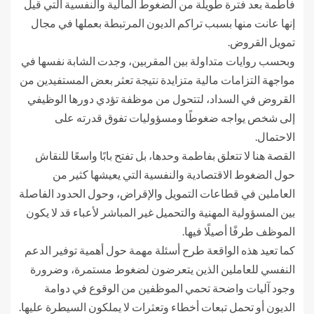
فاطمة بعد فترة طويلة من الضغوط المالية والنفسية التي قيل
إنها عانت منها بسبب تراكم الديون المرتبطة بعملها في مجال
تمويل القروض.
وبحسب روايات متداولة بين المقربين، وجدت الشابة نفسها في
مواجهة التزامات مالية متزايدة نتيجة تعثر بعض المستفيدين من
القروض في السداد، لتتحول من موظفة تؤدي دورها الوظيفي
إلى شخص يواجه ضغوطًا ومسؤوليات تفوق قدرته على
الاحتمال.
القصة هنا لا تتعلق بفاطمة وحدها، بل تفتح بابًا واسعًا للنقاش
حول الضغوط الاقتصادية والنفسية التي يعيشها كثير من
العاملين في قطاعات التمويل والإقراض، وحول الحدود الفاصلة
بين المسؤولية المهنية والتحميل غير المباشر لأعباء قد لا يكون
الموظف طرفًا أصيلًا فيها.
كما تعيد هذه الواقعة طرح أسئلة مهمة حول أهمية توفير الدعم
النفسي للعاملين الذين يتعرضون لضغوط مستمرة، وضرورة
وجود آليات واضحة تحمي الموظفين من الوقوع في دوامة
الديون أو تحمل تبعات أخطاء وتعثرات لا يملكون السيطرة عليها.