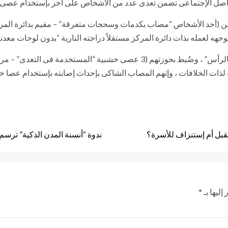
واصل الإجتماعى تضمن تعدى عدد من الأشخاص على آخر بإستخدام عصى خ
هه لعمله بذات دائرة المركز مستقلاً دراجته النارية “بدون لوحات معدن
أمكن تحديد وضبط مرتكبى الواقعة “أحدهم مصاب بكدمة بالرأس” ، وضُبط بحوزتهم (3
ه لذات الخلافات ، وإتهم المصاب الشاكى بإحداث إصابته بإستخدام عصا خش
ندوة “أنسنة المدن الذكية” ترسم 
إليها بـ
*