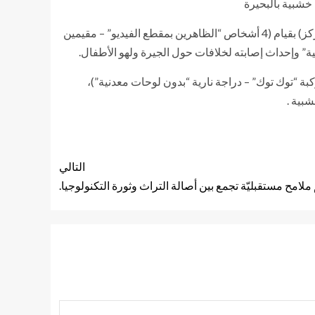
شبية بالبحيرة
بالفحص تبين أنه بتاريخ 24/ الجارى تبلغ لمركز شرطة بدر من (أحد الأشخاص “مصاب بكدمات وسحجات متفرقة” – مقيم بدائرة المركز) بقيام (4 أشخاص “الظاهرين بمقطع الفيديو” – مقيمين
ية” وإحداث إصابته لخلافات حول الجيرة ولهو الأطفال.
 عصى خشبية “المستخدمة فى التعدى” – مركبة “توك توك” – دراجة نارية “بدون لوحات معدنية”)،
بية .
التالي
ملامح مستقبليّة تجمع بين أصالة التراث وثورة التكنولوجيا.