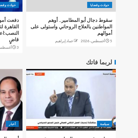
حوادث وقضايا
حوادث وقضا
سقوط دجال أبو المطامير.. أوهم
المواطنين بالعلاج الروحاني واستولى على
القاهرة ل
أموالهم
النصب:اعت
قاضٍ
5 أغسطس، 2026
عماد إبراهيم
3 أغسطس، 2026
لربما فاتك
سياسة
أخبار