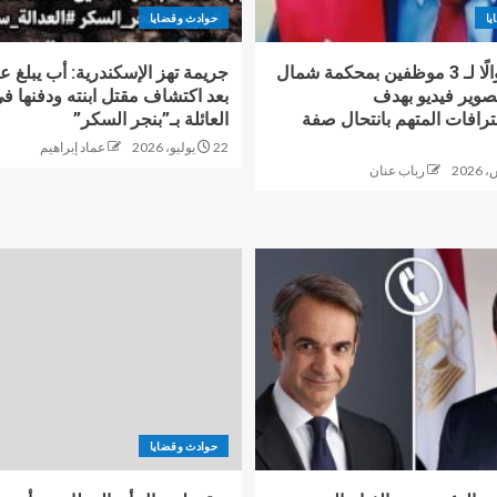
يا
حوادث وقضايا
دفعت أموالًا لـ 3 موظفين بمحكمة شمال
جريمة تهز الإسكندرية: أب يبلغ ع
تصوير فيديو بهدف
بعد اكتشاف مقتل ابنته ودفنها 
رافات المتهم بانتحال صفة
العائلة بـ”بنجر السكر”
22 يوليو، 2026
عماد إبراهيم
رباب عنان
حوادث وقضايا