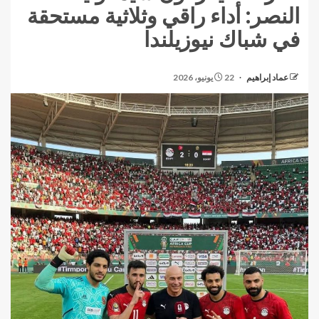
النصر: أداء راقي وثلاثية مستحقة
في شباك نيوزيلندا
عماد إبراهيم
22 يونيو، 2026