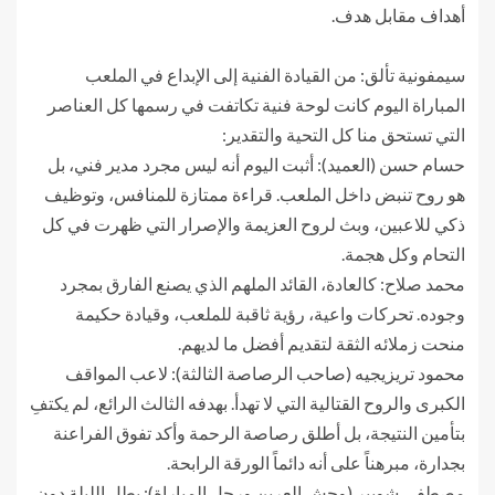
أهداف مقابل هدف.
سيمفونية تألق: من القيادة الفنية إلى الإبداع في الملعب
​المباراة اليوم كانت لوحة فنية تكاتفت في رسمها كل العناصر
التي تستحق منا كل التحية والتقدير:
​حسام حسن (العميد): أثبت اليوم أنه ليس مجرد مدير فني، بل
هو روح تنبض داخل الملعب. قراءة ممتازة للمنافس، وتوظيف
ذكي للاعبين، وبث لروح العزيمة والإصرار التي ظهرت في كل
التحام وكل هجمة.
​محمد صلاح: كالعادة، القائد الملهم الذي يصنع الفارق بمجرد
وجوده. تحركات واعية، رؤية ثاقبة للملعب، وقيادة حكيمة
منحت زملائه الثقة لتقديم أفضل ما لديهم.
​محمود تريزيجيه (صاحب الرصاصة الثالثة): لاعب المواقف
الكبرى والروح القتالية التي لا تهدأ. بهدفه الثالث الرائع، لم يكتفِ
بتأمين النتيجة، بل أطلق رصاصة الرحمة وأكد تفوق الفراعنة
بجدارة، مبرهناً على أنه دائماً الورقة الرابحة.
​مصطفى شوبير (وحش العرين ورجل المباراة): بطل الليلة دون