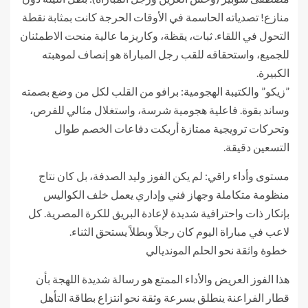
منازع! تصدياته الحاسمة في الأوقات الحرجة كانت بمثابة نقطة
التحول في اللقاء. ثبات، يقظة، وكاريزما عالية منحت الاطمئنان
للجميع، واستحقاقه للقب رجل المباراة هو إنصاف لموهبته
الكبيرة.
​”زيكو” والكتيبة الهجومية: برافو من القلب لكل من وضع بصمته
وساند بقوة. فاعلية هجومية شرسة، واستغلال مثالي للفرص،
وتحركات ترويجية ممتازة أربكت دفاعات الخصم طوال
التسعين دقيقة.
​مستوى وأداء راقي: لم يكن الفوز وليد الصدفة، بل كان نتاج
منظومة متكاملة وجهاز فني وإداري يعمل خلف الكواليس
بإنكار ذات واحترافية شديدة لإعادة البريق للكرة المصرية. كل
لاعب في مباراة اليوم كان رجلاً وبطلاً يستحق الثناء.
​ خطوة واثقة نحو الحلم المونديالي
​هذا الفوز العريض والأداء الممتع هو رسالة شديدة اللهجة بأن
قطار الفراعنة ينطلق بسرعة وثقة نحو انتزاع بطاقة التأهل