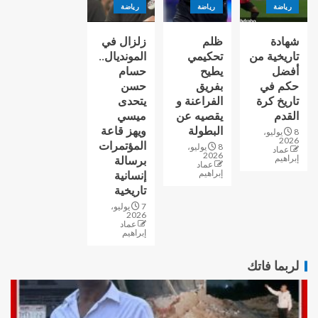
رياضة
رياضة
رياضة
شهادة
ظلم
زلزال في
تاريخية من
تحكيمي
المونديال..
أفضل
يطيح
حسام
حكم في
بفريق
حسن
تاريخ كرة
الفراعنة و
يتحدى
القدم
يقصيه عن
ميسي
البطولة
ويهز قاعة
8 يوليو،
2026
المؤتمرات
8 يوليو،
عماد
2026
إبراهيم
برسالة
عماد
إبراهيم
إنسانية
تاريخية
7 يوليو،
2026
عماد
إبراهيم
لربما فاتك