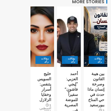
MORE STORIES
مقالات
مقالات
مقالات
رأى
رأى
رأى
بين هيبة
أحمد
خليج
القانون
العزبي:
السويس
وصرخة
“إيجي
يتنفس:
إنسان ماذا
فاشون”
أسرار
حدث في
سفيراً
وخفايا
حي المناخ
للموضة
الزلازل
ببورسعيد
المصرية
3
أغسطس،
في
3