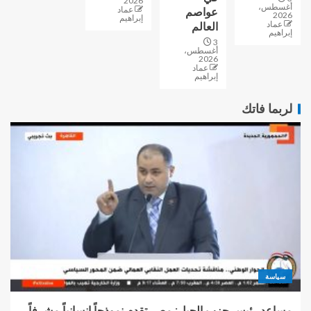
2026
أغسطس،
عماد
عواصم
2026
إبراهيم
عماد
العالم
إبراهيم
3
أغسطس،
2026
عماد
إبراهيم
لربما فاتك
سياسة
مساعد رئيس حزب الجيل: مصر تقدم نموذجاً إنسانياً مشرفاً