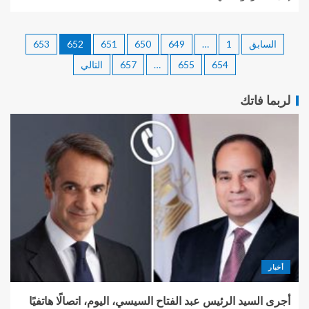
السابق
1
…
649
650
651
652
653
654
655
…
657
التالي
لربما فاتك
أخبار
أجرى السيد الرئيس عبد الفتاح السيسي، اليوم، اتصالًا هاتفيًا