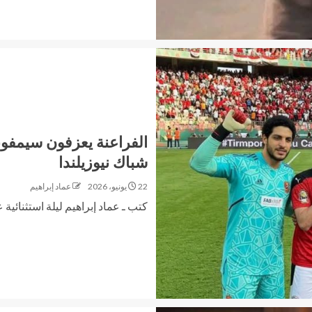
الفراعنة يعزفون سيمفوني
شباك نيوزيلندا
22 يونيو، 2026
عماد إبراهيم
كتب ـ عماد إبراهيم ​ليلة استثنائية