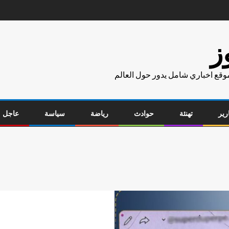
ز
موقع اخباري شامل يدور حول العالم
رير
تهنئة
حوادث
رياضة
سياسة
عاجل