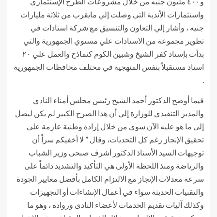
و٤٠٠ مليون جنيه من خلال مشروعات الطرح الإستثماري
واستثمارات الأندية التي وصلت إلي مايقرب من ثلاثة مليارات
جنيه ، وأشار إلي التعاون والتنسيق مع شركة استادات في
تطوير مجموعة من الاستادات علي مستوي الجمهورية والتي
بدأت بإستاد كفر الشيخ وشبين الكوم كنماذح والعمل علي ٢٠
استاد مستقبلاً بنفس المنهجية في مختلف محافظات الجمهورية
.
فيما أوضح الدكتور أحمد الشيخ رئيس مجلس أمناء النادي
والمدير التنفيذي للوزارة إلي أن هذا الصرح الكبير لم يكن ليصل
إلى ما هو عليه الآن سوى من خلال إرادة وطنية عازمة على
تحقيق الإنجاز رغم كل التحديات، وقال ” لا أخفيكم سراً أن
توجيهات السيد الأستاذ الدكتور أشرف صبحى وزير الشباب
والرياضة ومنذ اللحظة الأولى هي التأكيد والتشديد دائماً على
سرعة معدلات الإنجاز مع الالتزام الكامل بأفضل معايير الجودة
والتقنيات الحديثة سواء في أعمال الإنشاءات أو التجهيزات
وكذلك آليات تقديم الخدمات لأعضاء النادى ورواده ، وهو ما