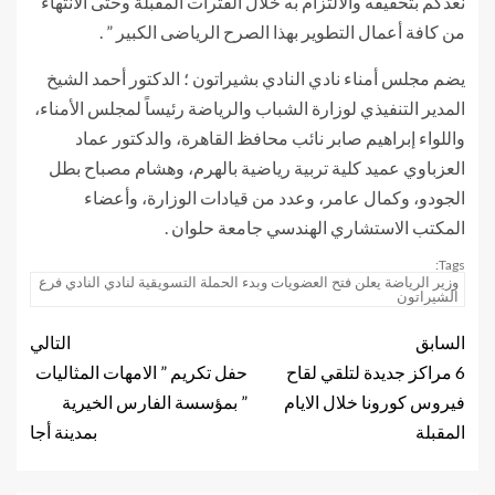
نعدكم بتحقيقه والالتزام به خلال الفترات المقبلة وحتى الانتهاء
من كافة أعمال التطوير بهذا الصرح الرياضى الكبير ” .
يضم مجلس أمناء نادي النادي بشيراتون ؛ الدكتور أحمد الشيخ
المدير التنفيذي لوزارة الشباب والرياضة رئيساً لمجلس الأمناء،
واللواء إبراهيم صابر نائب محافظ القاهرة، والدكتور عماد
العزباوي عميد كلية تربية رياضية بالهرم، وهشام مصباح بطل
الجودو، وكمال عامر، وعدد من قيادات الوزارة، وأعضاء
المكتب الاستشاري الهندسي جامعة حلوان .
Tags:
وزير الرياضة يعلن فتح العضويات وبدء الحملة التسويقية لنادي النادي فرع
الشيراتون
السابق
التالي
6 مراكز جديدة لتلقي لقاح
حفل تكريم ” الامهات المثاليات
فيروس كورونا خلال الايام
” بمؤسسة الفارس الخيرية
المقبلة
بمدينة أجا