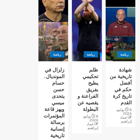
رياضة
رياضة
رياضة
شهادة
ظلم
زلزال في
تاريخية من
تحكيمي
المونديال..
أفضل
يطيح
حسام
حكم في
بفريق
حسن
تاريخ كرة
الفراعنة و
يتحدى
القدم
يقصيه عن
ميسي
البطولة
ويهز قاعة
8 يوليو،
2026
المؤتمرات
8 يوليو،
عماد
2026
إبراهيم
برسالة
عماد
إبراهيم
إنسانية
تاريخية