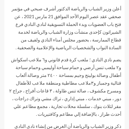
أعلن وزير الشباب والرياضة الدكتور أشرف صبحي في مؤتمر
صحفي عقد عصر اليوم الأحد الموافق 21 مارس 2021 ، عن
فتح باب العضويات وبدء الحملة التسويقية لنادي النادي فرع
الشيراتون كإحدى منشآت وزارة الشباب والرياضة لخدمة
قطاع الممارسة ، بحضور مجلس أمناء النادي ولفيف من
السادة النواب والشخصيات الرياضية والإعلامية والصحفية .
يضم نادي النادي ؛ ملعب كرة قدم قانوني و٦ ملاعب اسكواش
و٢ ملعب تنس أرضي و حمام سباحة أوليمبي وحمام سباحة
أطفال وصالة بولينج وجيم بمساحة ٢٤٠٠ متر وصالة ألعاب
قتالية وجمباز و٣ملاعب مطاطية ومنطقة ملاعب للأطفال
ومسرح مكشوف ، صالة تنس طاولة ، ٣ قاعات أفراح ، جراج ٢
دور ، مبني خدمات ، مبني إداري ، تراك مشي وتراك دراجات ،
مقر لثلاث بنوك ، سلسلة محلات تجارية ، مجمع مطاعم علي
أحدث طراز ، بالإضافة إلي مطاعم وكافتيريات .
ذكر وزير الشباب والرياضة أن الغرض من إنشاء نادى النادى